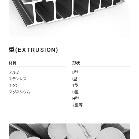
型(EXTRUSION)
材質
形状
アルミ
L型
ステンレス
I型
チタン
T型
マグネシウム
U型
H型
Z型等