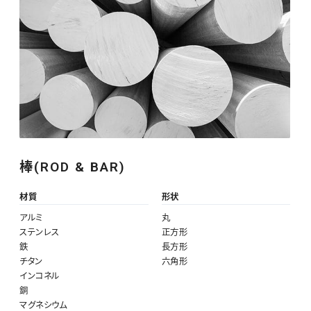
棒(ROD & BAR)
材質
形状
アルミ
丸
ステンレス
正方形
鉄
長方形
チタン
六角形
インコネル
銅
マグネシウム